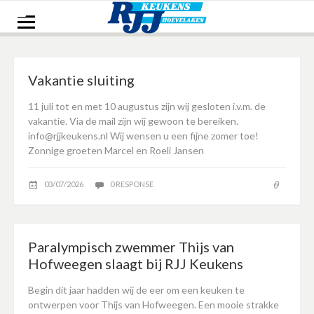
Naar
de
inhoud
springen
Vakantie sluiting
11 juli tot en met 10 augustus zijn wij gesloten i.v.m. de
vakantie. Via de mail zijn wij gewoon te bereiken.
info@rjjkeukens.nl Wij wensen u een fijne zomer toe!
Zonnige groeten Marcel en Roeli Jansen
03/07/2026
0 RESPONSE
Paralympisch zwemmer Thijs van
Hofweegen slaagt bij RJJ Keukens
Begin dit jaar hadden wij de eer om een keuken te
ontwerpen voor Thijs van Hofweegen. Een mooie strakke