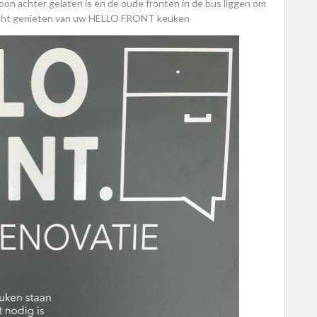
hoon achter gelaten is en de oude fronten in de bus liggen om
écht genieten van uw HELLO FRONT keuken