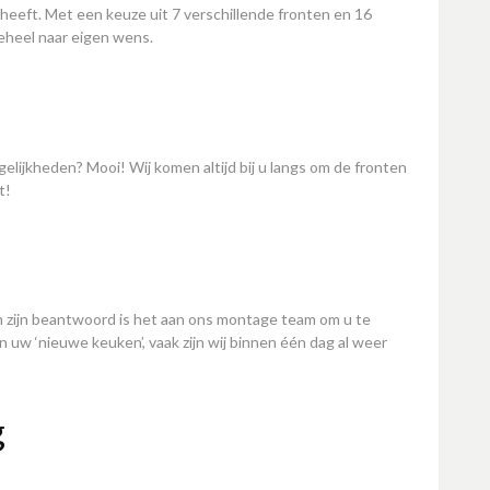
eft. Met een keuze uit 7 verschillende fronten en 16
eheel naar eigen wens.
ijkheden? Mooi! Wij komen altijd bij u langs om de fronten
t!
n zijn beantwoord is het aan ons montage team om u te
n uw ‘nieuwe keuken’, vaak zijn wij binnen één dag al weer
g