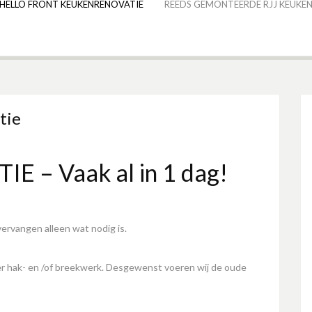
HELLO FRONT KEUKENRENOVATIE
REEDS GEMONTEERDE RJJ KEUKEN
tie
– Vaak al in 1 dag!
vervangen alleen wat nodig is.
der hak- en /of breekwerk. Desgewenst voeren wij de oude