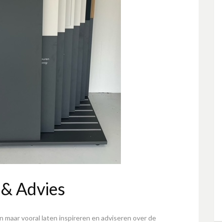
e & Advies
n maar vooral laten inspireren en adviseren over de