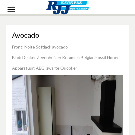
Naar
de
inhoud
springen
Avocado
Front: Nolte Softlack avocado
Blad: Dekker Zevenhuizen Keramiek Belgian Fossil Honed
Apparatuur: AEG, zwarte Quooker